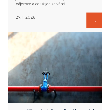
nájemce a co už jde za vámi.
27. 1. 2026
:
Co
dělat,
když
moji
nájemníci
vytopí
sousedy?