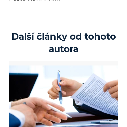
Další články od tohoto
autora
:
Na
co
si
dát
pozor
při podpisu
Rezervační
smlouvy