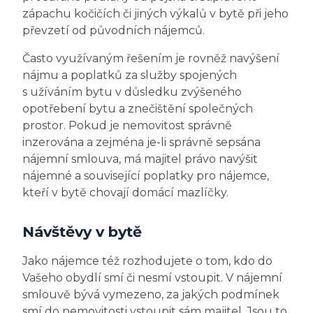
zápachu kočičích či jiných výkalů v bytě při jeho
převzetí od původních nájemců.
Často využívaným řešením je rovněž navýšení
nájmu a poplatků za služby spojených
s užíváním bytu v důsledku zvýšeného
opotřebení bytu a znečištění společných
prostor. Pokud je nemovitost správně
inzerována a zejména je-li správně sepsána
nájemní smlouva, má majitel právo navýšit
nájemné a související poplatky pro nájemce,
kteří v bytě chovají domácí mazlíčky.
Návštěvy v bytě
Jako nájemce též rozhodujete o tom, kdo do
Vašeho obydlí smí či nesmí vstoupit. V nájemní
smlouvě bývá vymezeno, za jakých podmínek
smí do nemovitosti vstoupit sám majitel. Jsou to