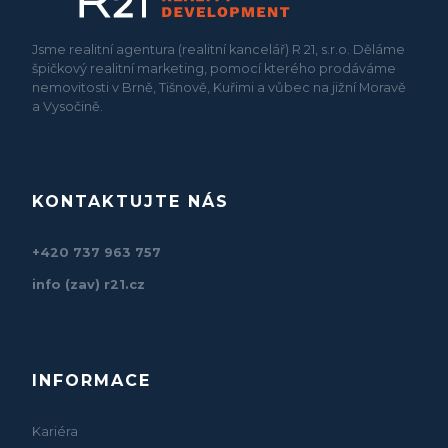
Jsme realitní agentura (realitní kancelář) R 21, s.r.o. Děláme
špičkový realitní marketing, pomocí kterého prodáváme
nemovitosti v Brně, Tišnově, Kuřimi a vůbec na jižní Moravě
a Vysočině.
KONTAKTUJTE NÁS
+420 737 963 757
info (zav) r21.cz
INFORMACE
Kariéra