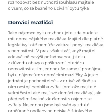
rozhodovat bez nutnosti souhlasu majitele
o všem, co se běžného užívání bytu týká.
Domácí mazlíčci
Jako nájemce bytu rozhodujete, zda budete
mít doma nějakého mazlíčka. Majitel dle platné
legislativy totiž nemůže zakázat pobyt mazlíčka
v nemovitosti. V praxi však stačí, když majitel
adekvátně navýší požadovanou jistotu
z důvodu obavy o poškození interiéru
nemovitosti a tím jednoduše zamezí pronájmu
bytu nájemcům s domácími mazlíčky. A jejich
jednání je pochopitelné – v drtivé většině za
ním nestojí neobliba zvířat (protože majitelé
velmi často také mají své domácí mazlíčky), ale
především špatné zkušenosti s nájemci se
zvířaty. Nejednou jsme byli svědky zduté
pročůrané podlahy od pejska či štiplavého