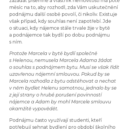
zažádat písemně a vlastník nemovitosti má poté
měsíc na to, aby rozhodl, zda Vám uskutečnění
podnájmu další osobě povolí, či nikoliv. Existuje
však případ, kdy souhlas není zapotřebí. Jde
o situaci, kdy nájemce stále trvale žije v bytě
a podnájemce tak bydlí po dobu podnájmu
s ním.
Protože Marcela v bytě bydlí společně
s Helenou, nemusela Marcela Adama žádat
o souhlas s podnájmem bytu. Musí se však řídit
uzavřenou nájemní smlouvou. Pokud by se
Marcela rozhodla z bytu odstěhovat a nechat
v něm bydlet Helenu samotnou, jednalo by se
z její strany o hrubé porušení povinností
nájemce a Adam by mohl Marcele smlouvu
okamžitě vypovědět.
Podnájmu často využívají studenti, kteří
potřebují sehnat bydlení pro období školního