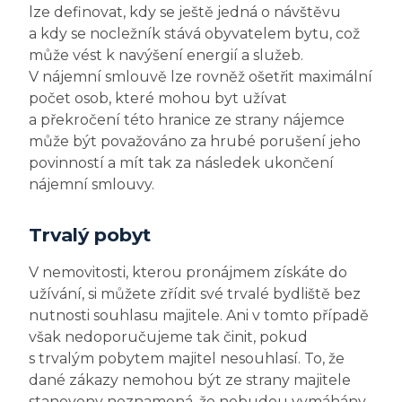
lze definovat, kdy se ještě jedná o návštěvu
a kdy se nocležník stává obyvatelem bytu, což
může vést k navýšení energií a služeb.
V nájemní smlouvě lze rovněž ošetřit maximální
počet osob, které mohou byt užívat
a překročení této hranice ze strany nájemce
může být považováno za hrubé porušení jeho
povinností a mít tak za následek ukončení
nájemní smlouvy.
Trvalý pobyt
V nemovitosti, kterou pronájmem získáte do
užívání, si můžete zřídit své trvalé bydliště bez
nutnosti souhlasu majitele. Ani v tomto případě
však nedoporučujeme tak činit, pokud
s trvalým pobytem majitel nesouhlasí. To, že
dané zákazy nemohou být ze strany majitele
stanoveny neznamená, že nebudou vymáhány.