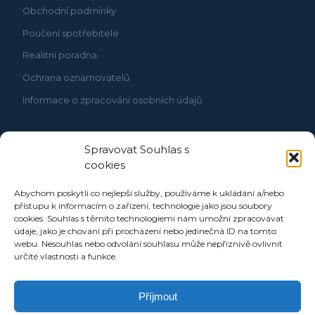
Obchodní podmínky
Poučení spotřebitele
Realitní poradna
Ochrana oznamovatelů
Informace o zpracování osobních údajů
Spravovat Souhlas s
cookies
Abychom poskytli co nejlepší služby, používáme k ukládání a/nebo
přístupu k informacím o zařízení, technologie jako jsou soubory
cookies. Souhlas s těmito technologiemi nám umožní zpracovávat
údaje, jako je chování při procházení nebo jedinečná ID na tomto
webu. Nesouhlas nebo odvolání souhlasu může nepříznivě ovlivnit
určité vlastnosti a funkce.
Příjmout