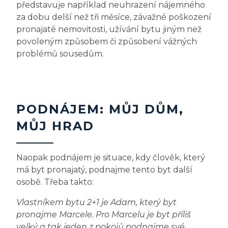
představuje například neuhrazení nájemného
za dobu delší než tři měsíce, závažné poškození
pronajaté nemovitosti, užívání bytu jiným než
povoleným způsobem či způsobení vážných
problémů sousedům.
PODNÁJEM: MŮJ DŮM,
MŮJ HRAD
Naopak podnájem je situace, kdy člověk, který
má byt pronajatý, podnajme tento byt další
osobě. Třeba takto:
Vlastníkem bytu 2+1 je Adam, který byt
pronajme Marcele. Pro Marcelu je byt příliš
velký a tak jeden z pokojů podnajme své