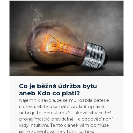
Co
je
běžná
údržba
bytu
aneb
Kdo
co
platí?
Co je běžná údržba bytu
aneb Kdo co platí?
Nájemník zavolá, že se mu rozbila baterie
u dřezu. Máte okamžitě zaplatit opraváři,
nebo je to jeho starost? Takové situace řeší
pronajímatelé pravidelně – a odpověď není
vždy intuitivní. Tento článek vám pomůže
jasně zorientovat se v tom, co hradí