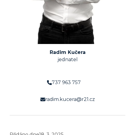
Radim Kučera
jednatel
737 963 757
radim.kucera@r21.cz
Přidáno dne
18. 3. 2025