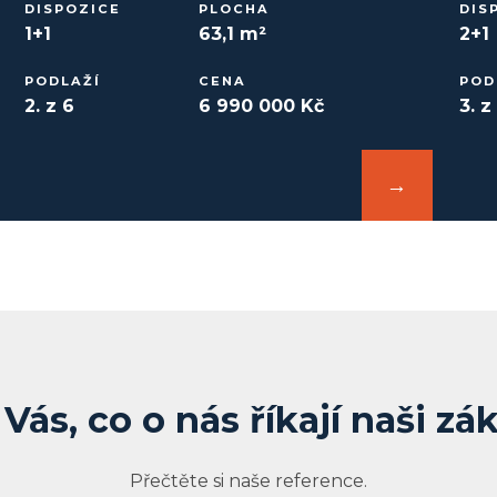
DISPOZICE
PLOCHA
DIS
1+1
63,1 m²
2+1
PODLAŽÍ
CENA
POD
2. z 6
6 990 000 Kč
3. z
→
Vás, co o nás říkají naši zá
Přečtěte si naše reference.