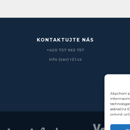
KONTAKTUJTE NÁS
+420 737 963 757
info (zav) r21.cz
Abychom pos
informacím 
technologie
jedinečná I
ovlivnit urč