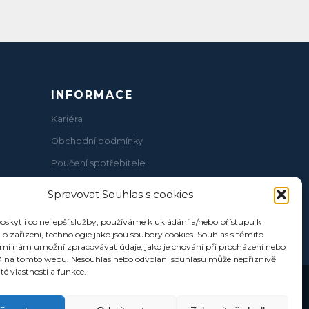
INFORMACE
Kariéra
Obchodní podmínky
Poučení spotřebitele
Realitní poradna
Spravovat Souhlas s cookies
Ochrana oznamovatelů
kytli co nejlepší služby, používáme k ukládání a/nebo přístupu k
Informace o zpracování osobních údajů
o zařízení, technologie jako jsou soubory cookies. Souhlas s těmito
mi nám umožní zpracovávat údaje, jako je chování při procházení nebo
D na tomto webu. Nesouhlas nebo odvolání souhlasu může nepříznivě
ité vlastnosti a funkce.