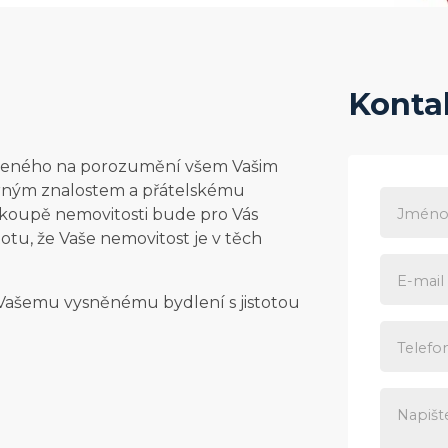
Konta
loženého na porozumění všem Vašim
rným znalostem a přátelskému
Jméno 
o koupě nemovitosti bude pro Vás
tu, že Vaše nemovitost je v těch
E-mail
k Vašemu vysněnému bydlení s jistotou
Telefo
Napišt