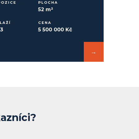
POZICE
PLOCHA
52 m²
LAŽÍ
CENA
 3
5 500 000 Kč
→
kazníci?