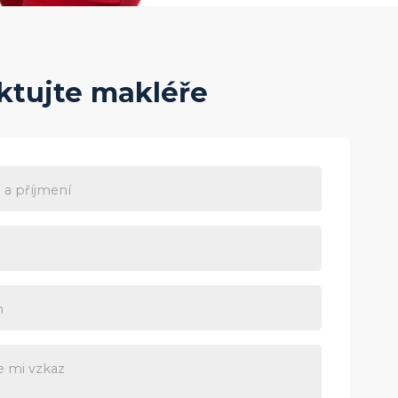
ktujte makléře
a příjmení
n
e mi vzkaz