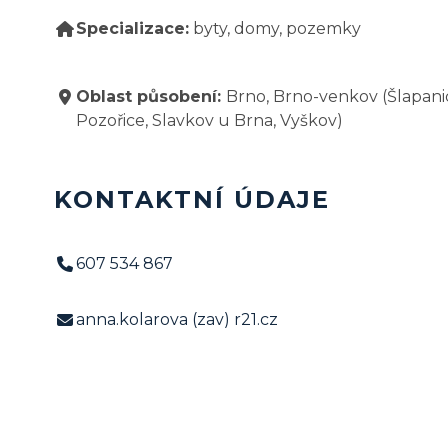
Specializace:
byty, domy, pozemky
Oblast působení:
Brno, Brno-venkov (Šlapanic
Pozořice, Slavkov u Brna, Vyškov)
KONTAKTNÍ ÚDAJE
‭607 534 867‬
anna.kolarova (zav) r21.cz