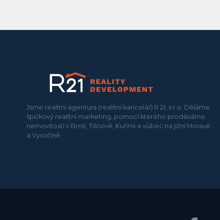
Jsme realitní agentura (realitní kancelář) R 21, s.r.o. Děláme
špičkový realitní marketing, pomocí kterého prodáváme
nemovitosti v Brně, Tišnově, Kuřimi a vůbec na jižní Moravě
a Vysočině.