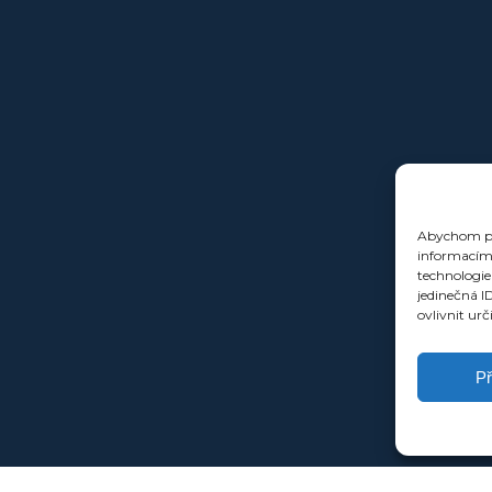
Abychom pos
informacím 
technologie
jedinečná I
ovlivnit urč
Př