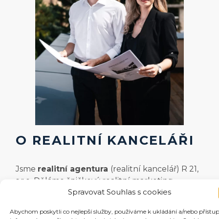
O REALITNÍ KANCELÁŘI
Jsme
realitní agentura
(realitní kancelář) R 21,
s.r.o. Děláme špičkový realitní marketing,
Spravovat Souhlas s cookies
pomocí kterého prodáváme nemovitosti v
Brně,
Tišnově, Kuřimi a vůbec na jižní Moravě
Abychom poskytli co nejlepší služby, používáme k ukládání a/nebo přístu
a Vysočině.
Standardem jsou pro nás