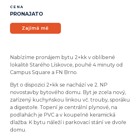
CENA
PRONAJATO
Zajímá mě
Nabízíme pronájem bytu 2+kk v oblíbené
lokalitě Starého Lískovce, pouhé 4 minuty od
Campus Square a FN Brno.
Byt o dispozici 2+kk se nachází ve 2. NP
novostavby bytového domu. Byt je zcela nový,
zařízený kuchyňskou linkou vč. trouby, sporáku
a digestoře. Topení je centrální plynové, na
podlahách je PVC a v koupelně keramická
dlažba. K bytu náleží i parkovací stání ve dvoře
domu.