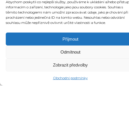
Abychom poskytli co nejlepší služby, používáme k ukládání a/nebo přístu
informacím o zařízení, technologie jako jsou soubory cookies. Souhlas s
těmito technologiemi nám umožní zpracovávat údaje, jako je chování při
procházení nebo jedinečná ID na tomto webu. Nesouhlas nebo odvolání
souhlasu může nepříznivě ovlivnit určité vlastnosti a funkce.
Příjmout
Odmítnout
Zobrazit předvolby
O REALITNÍ KANCELÁŘI
Obchodní podmínky
Jsme
realitní agentura
(realitní kancelář) R 21,
s.r.o. Děláme špičkový realitní marketing,
pomocí kterého prodáváme nemovitosti v
Brně,
Tišnově, Kuřimi a vůbec na jižní Moravě
a Vysočině.
Standardem jsou pro nás
luxusní
videoprohlídky, drony, virtuální