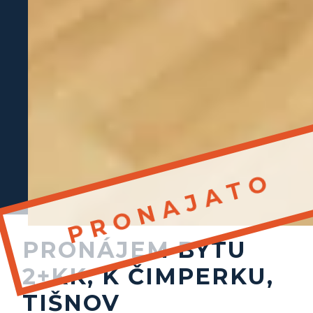
PRONÁJEM BYTU
2+KK, K ČIMPERKU,
TIŠNOV