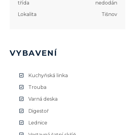
třída
nedodán
Lokalita
Tišnov
VYBAVENÍ
Kuchyňská linka
Trouba
Varná deska
Digestoř
Lednice
Vestavná šatní skříň