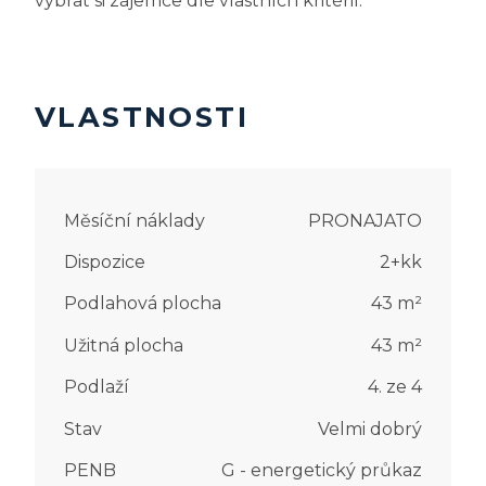
vybrat si zájemce dle vlastních kritérií.
VLASTNOSTI
Měsíční náklady
PRONAJATO
Dispozice
2+kk
Podlahová plocha
43
m²
Užitná plocha
43
m²
Podlaží
4. ze 4
Stav
Velmi dobrý
PENB
G - energetický průkaz