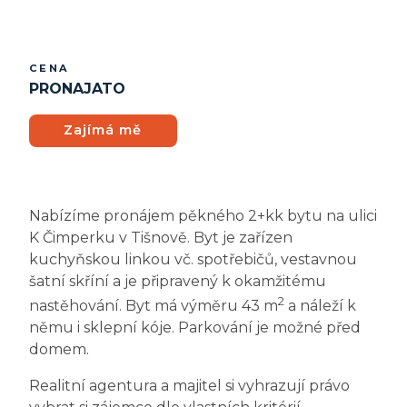
CENA
PRONAJATO
Zajímá mě
Nabízíme pronájem pěkného 2+kk bytu na ulici
K Čimperku v Tišnově. Byt je zařízen
kuchyňskou linkou vč. spotřebičů, vestavnou
šatní skříní a je připravený k okamžitému
2
nastěhování. Byt má výměru 43 m
a náleží k
němu i sklepní kóje. Parkování je možné před
domem.
Realitní agentura a majitel si vyhrazují právo