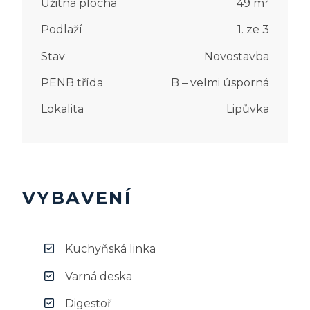
Užitná plocha
49
m²
Podlaží
1. ze 3
Stav
Novostavba
PENB třída
B – velmi úsporná
Lokalita
Lipůvka
VYBAVENÍ
Kuchyňská linka
Varná deska
Digestoř