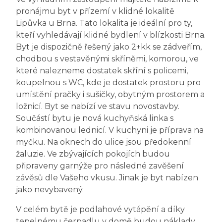
pronájmu byt v přízemí v klidné lokalitě
Lipůvka u Brna. Tato lokalita je ideální pro ty,
kteří vyhledávají klidné bydlení v blízkosti Brna.
Byt je dispozičně řešený jako 2+kk se zádveřím,
chodbou s vestavěnými skříněmi, komorou, ve
které nalezneme dostatek skříní s policemi,
koupelnou s WC, kde je dostatek prostoru pro
umístění pračky i sušičky, obytným prostorem a
ložnicí. Byt se nabízí ve stavu novostavby.
Součástí bytu je nová kuchyňská linka s
kombinovanou lednicí. V kuchyni je příprava na
myčku. Na oknech do ulice jsou předokenní
žaluzie. Ve zbývajících pokojích budou
připraveny garnýže pro následné zavěšení
závěsů dle Vašeho vkusu. Jinak je byt nabízen
jako nevybavený.
V celém bytě je podlahové vytápění a díky
tepelnému čerpadlu v domě budou náklady