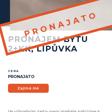
PRONÁJEM BYTU
2+KK, LIPŮVKA
CENA
PRONAJATO
Zajímá mě
Ve výhradním zastoupení majitele nabízíme k