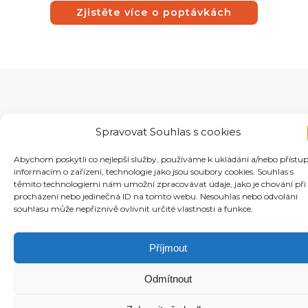
Zjistěte více o poptávkách
Spravovat Souhlas s cookies
Abychom poskytli co nejlepší služby, používáme k ukládání a/nebo přístu
informacím o zařízení, technologie jako jsou soubory cookies. Souhlas s
těmito technologiemi nám umožní zpracovávat údaje, jako je chování při
procházení nebo jedinečná ID na tomto webu. Nesouhlas nebo odvolání
souhlasu může nepříznivě ovlivnit určité vlastnosti a funkce.
Příjmout
Odmítnout