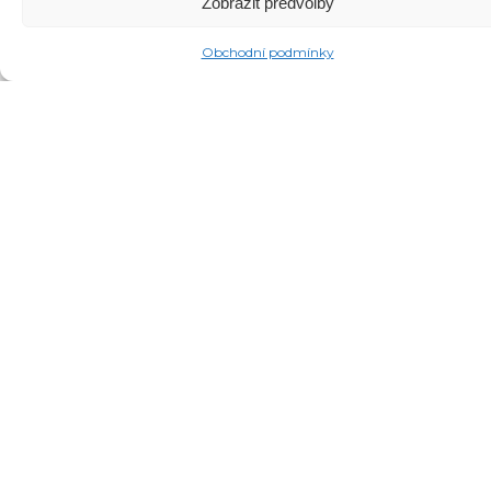
Zobrazit předvolby
Obchodní podmínky
O REALITNÍ KANCELÁŘI
Jsme
realitní agentura
(realitní kancelář) R 21,
s.r.o. Děláme špičkový realitní marketing,
pomocí kterého prodáváme nemovitosti v
Brně,
Tišnově, Kuřimi a vůbec na jižní Moravě
a Vysočině.
Standardem jsou pro nás
luxusní
videoprohlídky, drony, virtuální
realita a webové stránky
pro danou
nemovitost.