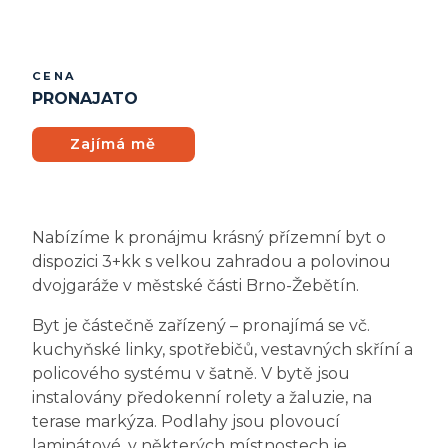
CENA
PRONAJATO
Zajímá mě
Nabízíme k pronájmu krásný přízemní byt o
dispozici 3+kk s velkou zahradou a polovinou
dvojgaráže v městské části Brno-Žebětín.
Byt je částečně zařízený – pronajímá se vč.
kuchyňské linky, spotřebičů, vestavných skříní a
policového systému v šatně. V bytě jsou
instalovány předokenní rolety a žaluzie, na
terase markýza. Podlahy jsou plovoucí
laminátové, v některých místnostech je