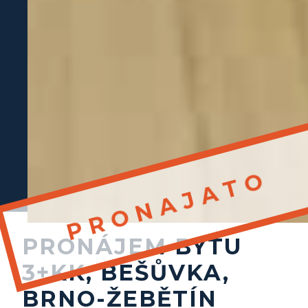
PRONÁJEM BYTU
3+KK, BEŠŮVKA,
BRNO-ŽEBĚTÍN