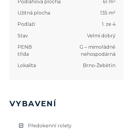
Podlahová plocha
61
m²
Užitná plocha
135
m²
Podlaží
1. ze 4
Stav
Velmi dobrý
PENB
G – mimořádně
třída
nehospodárná
Lokalita
Brno-Žebětín
VYBAVENÍ
Předokenní rolety