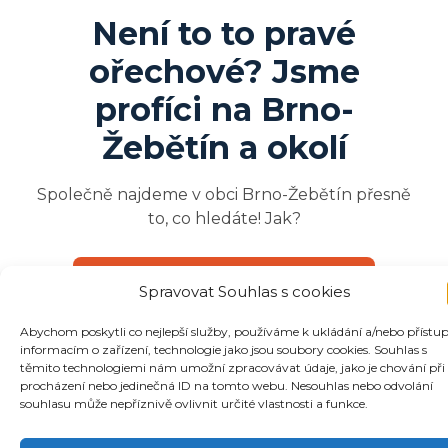
Není to to pravé
ořechové? Jsme
profíci na
Brno-
Žebětín
a okolí
Společně najdeme v obci Brno-Žebětín přesně
to, co hledáte! Jak?
Zjistěte více o poptávkách
Spravovat Souhlas s cookies
Abychom poskytli co nejlepší služby, používáme k ukládání a/nebo přístu
informacím o zařízení, technologie jako jsou soubory cookies. Souhlas s
těmito technologiemi nám umožní zpracovávat údaje, jako je chování při
procházení nebo jedinečná ID na tomto webu. Nesouhlas nebo odvolání
souhlasu může nepříznivě ovlivnit určité vlastnosti a funkce.