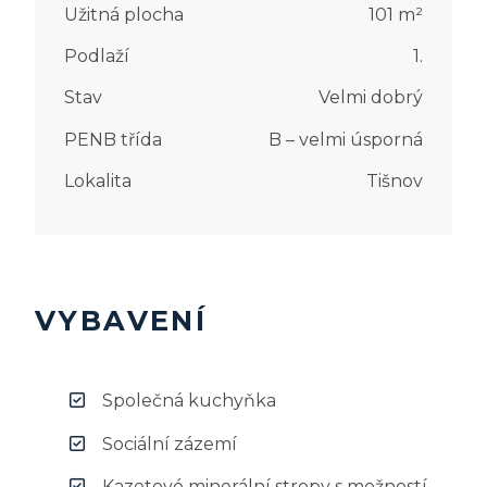
Užitná plocha
101
m²
Podlaží
1.
Stav
Velmi dobrý
PENB třída
B – velmi úsporná
Lokalita
Tišnov
VYBAVENÍ
Společná kuchyňka
Sociální zázemí
Kazetové minerální stropy s možností