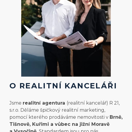
O REALITNÍ KANCELÁŘI
Jsme
realitní agentura
(realitní kancelář) R 21,
s.r.o. Děláme špičkový realitní marketing,
pomocí kterého prodáváme nemovitosti v
Brně,
Tišnově, Kuřimi a vůbec na jižní Moravě
a Vysočině.
Standardem jsou pro nás