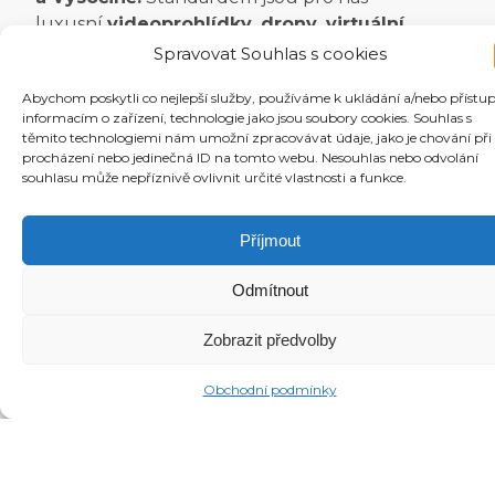
luxusní
videoprohlídky, drony, virtuální
realita a webové stránky
pro danou
Spravovat Souhlas s cookies
nemovitost.
Abychom poskytli co nejlepší služby, používáme k ukládání a/nebo přístu
informacím o zařízení, technologie jako jsou soubory cookies. Souhlas s
Máme
certifikaci od Ministerstva pro místní
těmito technologiemi nám umožní zpracovávat údaje, jako je chování při
rozvoj
v oboru Obchodník s realitami,
procházení nebo jedinečná ID na tomto webu. Nesouhlas nebo odvolání
pravidelně
spolupracujeme s
Asociací
souhlasu může nepříznivě ovlivnit určité vlastnosti a funkce.
realitních kanceláří České republiky
, pro
kterou mimo jiné přednášíme. Mimo to
Příjmout
organizujeme celou řadu
vlastních
vzdělávacích akcí a seminářů
na
Odmítnout
témata jako prodej nemovitostí, investování do
nemovitostí a daňová a právní problematika
Zobrazit předvolby
investování do nemovitostí.
Obchodní podmínky
Jsme naprostou špičkou na trhu v oblasti
realitního marketingu v České republice
,
o čemž se můžete přesvědčit například v rámci
našich
zrealizovaných zakázek
a
videoreferencí