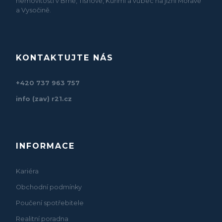
nemovitosti v Brně, Tišnově, Kuřimi a vůbec na jižní Moravě
a Vysočině.
KONTAKTUJTE NÁS
+420 737 963 757
info (zav) r21.cz
INFORMACE
Kariéra
Obchodní podmínky
Poučení spotřebitele
Realitní poradna