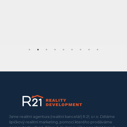
Jsme realitní agentura (realitní kancelář) R 21, s.r.o. Děláme
špičkový realitní marketing, pomocí kterého prodáváme