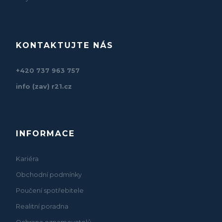
KONTAKTUJTE NÁS
+420 737 963 757
info (zav) r21.cz
INFORMACE
Kariéra
Obchodní podmínky
Poučení spotřebitele
Realitní poradna