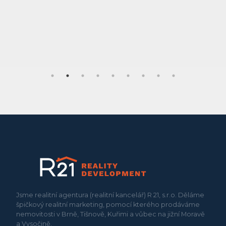
Jsme realitní agentura (realitní kancelář) R 21, s.r.o. Děláme
špičkový realitní marketing, pomocí kterého prodáváme
nemovitosti v Brně, Tišnově, Kuřimi a vůbec na jižní Moravě
a Vysočině.