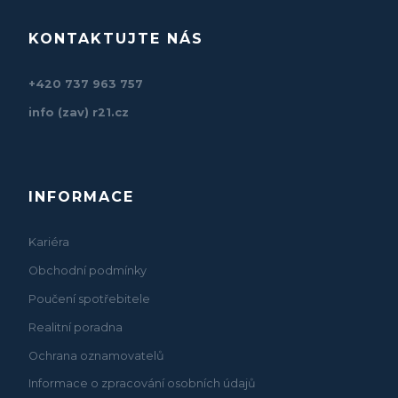
KONTAKTUJTE NÁS
+420 737 963 757
info (zav) r21.cz
INFORMACE
Kariéra
Obchodní podmínky
Poučení spotřebitele
Realitní poradna
Ochrana oznamovatelů
Informace o zpracování osobních údajů