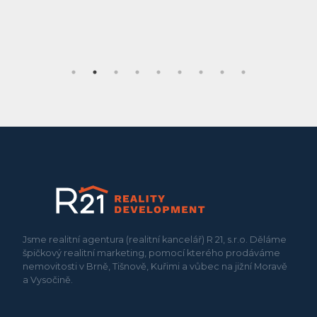
Jsme realitní agentura (realitní kancelář) R 21, s.r.o. Děláme
špičkový realitní marketing, pomocí kterého prodáváme
nemovitosti v Brně, Tišnově, Kuřimi a vůbec na jižní Moravě
a Vysočině.