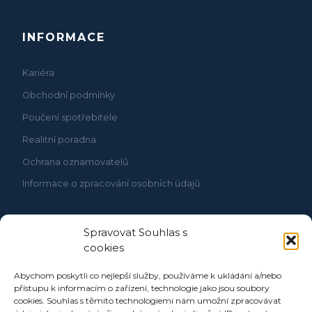
INFORMACE
Kariéra
Obchodní podmínky
Poučení spotřebitele
Realitní poradna
Ochrana oznamovatelů
Informace o zpracování osobních údajů
Spravovat Souhlas s
cookies
Abychom poskytli co nejlepší služby, používáme k ukládání a/nebo
přístupu k informacím o zařízení, technologie jako jsou soubory
cookies. Souhlas s těmito technologiemi nám umožní zpracovávat