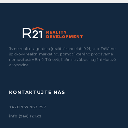
Jsme realitní agentura (realitní kancelář) R 21, s.r.o. Děláme
špičkový realitní marketing, pomocí kterého prodáváme
nemovitosti v Brně, Tišnově, Kuřimi a vůbec na jižní Moravě
a Vysočině.
KONTAKTUJTE NÁS
+420 737 963 757
info (zav) r21.cz