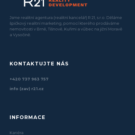
Jsme realitní agentura (realitní kancelář) R 21, s.r.o. Děláme
špičkový realitní marketing, pomocí kterého prodáváme
nemovitosti v Brně, Tišnově, Kuřimi a vůbec na jižní Moravě
a Vysočině.
KONTAKTUJTE NÁS
+420 737 963 757
info (zav) r21.cz
INFORMACE
Kariéra