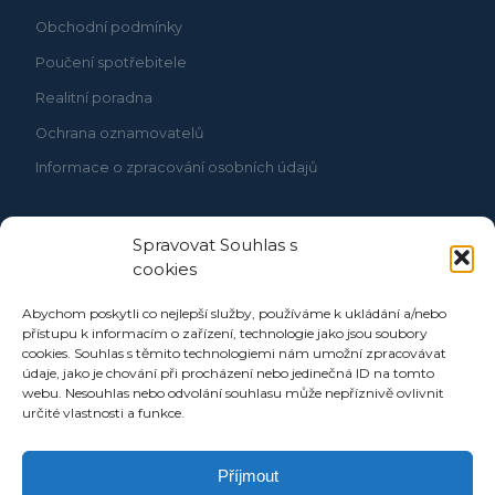
Obchodní podmínky
Poučení spotřebitele
Realitní poradna
Ochrana oznamovatelů
Informace o zpracování osobních údajů
Spravovat Souhlas s
cookies
Abychom poskytli co nejlepší služby, používáme k ukládání a/nebo
přístupu k informacím o zařízení, technologie jako jsou soubory
cookies. Souhlas s těmito technologiemi nám umožní zpracovávat
údaje, jako je chování při procházení nebo jedinečná ID na tomto
webu. Nesouhlas nebo odvolání souhlasu může nepříznivě ovlivnit
určité vlastnosti a funkce.
Příjmout