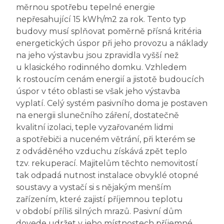
měrnou spotřebu tepelné energie
nepřesahující 15 kWh/m2 za rok. Tento typ
budovy musí splňovat poměrně přísná kritéria
energetických úspor při jeho provozu a náklady
na jeho výstavbu jsou zpravidla vyšší než
u klasického rodinného domku. Vzhledem
k rostoucím cenám energií a jistotě budoucích
úspor v této oblasti se však jeho výstavba
vyplatí. Celý systém pasivního doma je postaven
na energii slunečního záření, dostatečně
kvalitní izolaci, teple vyzařovaném lidmi
a spotřebiči a nuceném větrání, při kterém se
z odváděného vzduchu získává zpět teplo
tzv. rekuperací. Majitelům těchto nemovitostí
tak odpadá nutnost instalace obvyklé otopné
soustavy a vystačí si s nějakým menším
zařízením, které zajistí příjemnou teplotu
v období příliš silných mrazů. Pasivní dům
dovede udržet v jeho místnostech příjemné