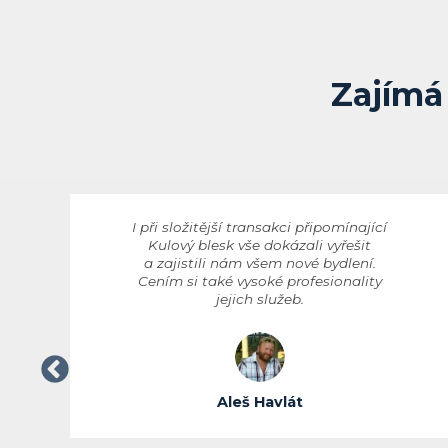
Zajímá 
I při složitější transakci připomínající
Kulový blesk vše dokázali vyřešit
a zajistili nám všem nové bydlení.
Cením si také vysoké profesionality
jejich služeb.
Aleš Havlát