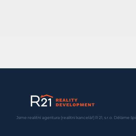
Jsme realitní agentura (realitní kancelář) R 21, s.r.o. Děláme