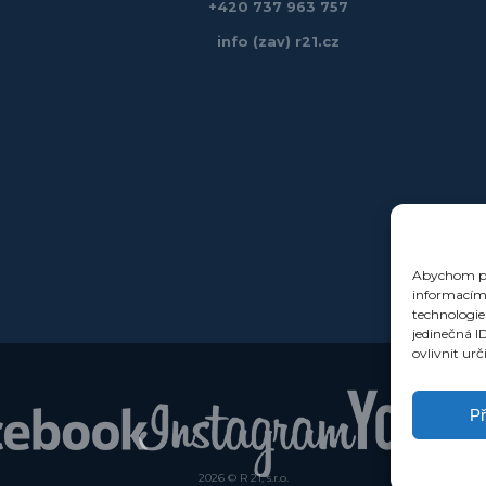
+420 737 963 757
info (zav) r21.cz
Abychom pos
informacím 
technologie
jedinečná I
ovlivnit urč
Př
2026 © R 21, s.r.o.