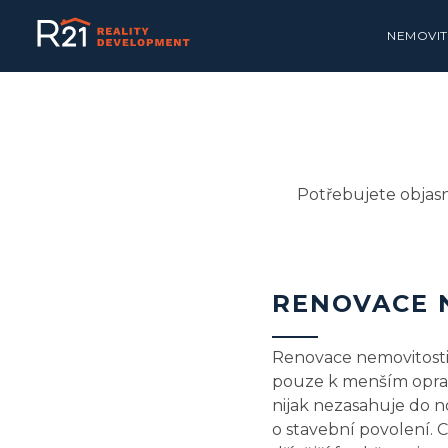
NEMOVIT
Potřebujete objasni
RENOVACE 
Renovace nemovitosti 
pouze k menším oprav
nijak nezasahuje do n
o stavební povolení. 