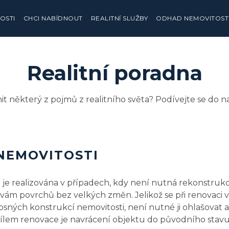
OSTI
CHCI NABÍDNOUT
REALITNÍ SLUŽBY
ODHAD NEMOVITOST
Realitní poradna
t některý z pojmů z realitního světa? Podívejte se do na
NEMOVITOSTI
je realizována v případech, kdy není nutná rekonstruk
ám povrchů bez velkých změn. Jelikož se při renovaci v
osných konstrukcí nemovitosti, není nutné ji ohlašovat a
Cílem renovace je navrácení objektu do původního stav