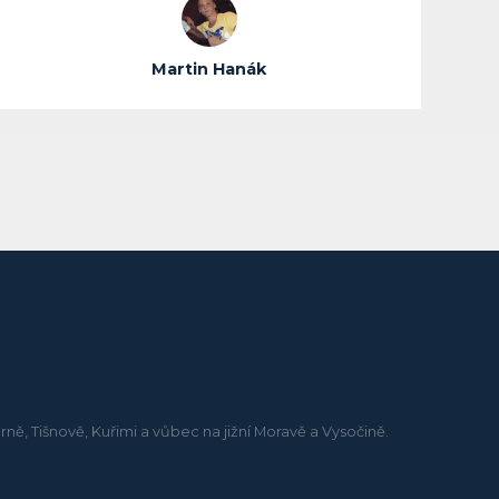
Martin Hanák
rně, Tišnově, Kuřimi a vůbec na jižní Moravě a Vysočině.