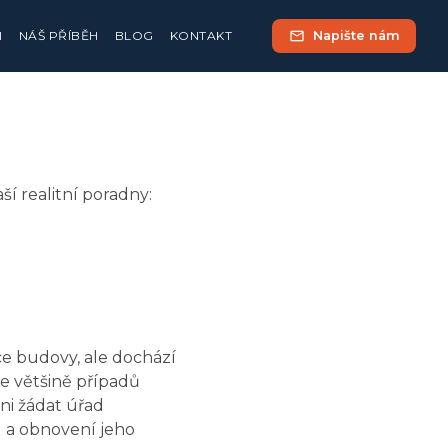
mail
Napište nám
I
NÁŠ PŘÍBĚH
BLOG
KONTAKT
ší realitní poradny:
ce budovy, ale dochází
e většině případů
ni žádat úřad
u a obnovení jeho