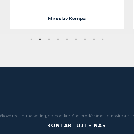
Miroslav Kempa
 špičkový realitní marketing, pomocí kterého prodáváme nemovitosti v B
KONTAKTUJTE NÁS