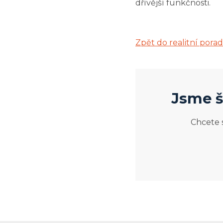
dřívější funkčnosti.
Zpět do realitní pora
Jsme š
Chcete 