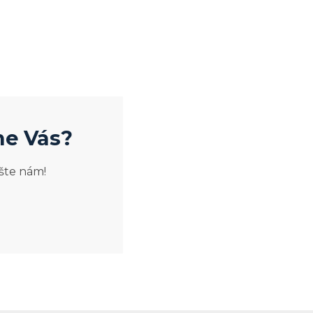
me Vás?
šte nám!