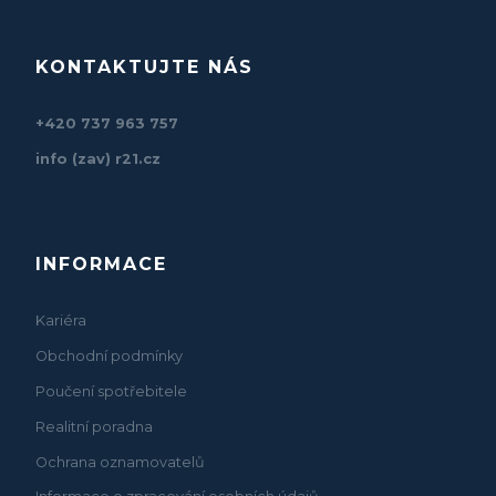
KONTAKTUJTE NÁS
+420 737 963 757
info (zav) r21.cz
INFORMACE
Kariéra
Obchodní podmínky
Poučení spotřebitele
Realitní poradna
Ochrana oznamovatelů