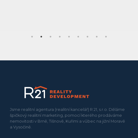
Jsme realitní agentura (realitní kancelář) R 21, s.r.o. Děláme
špičkový realitní marketing, pomocí kterého prodáváme
nemovitosti v Brně, Tišnově, Kuřimi a vůbec na jižní Moravě
a Vysočině.