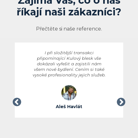
Zajímá Vás, co o nás
říkají naši zákazníci?
Přečtěte si naše reference.
I při složitější transakci
připomínající Kulový blesk vše
dokázali vyřešit a zajistili nám
všem nové bydlení. Cením si také
vysoké profesionality jejich služeb.
Aleš Havlát