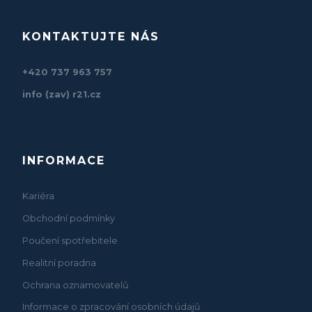
KONTAKTUJTE NÁS
+420 737 963 757
info (zav) r21.cz
INFORMACE
Kariéra
Obchodní podmínky
Poučení spotřebitele
Realitní poradna
Ochrana oznamovatelů
Informace o zpracování osobních údajů