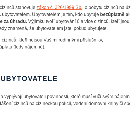
cizinců stanovuje
zákon č. 326/1999 Sb.
, o pobytu cizinců na 
zv. ubytovatelem. Ubytovatelem je ten, kdo ubytuje
bezúplatně a
ce za úhradu
. Výjimku tvoří ubytování 6 a více cizinců, kteří js
 tedy znamená, že ubytovatelem jste, pokud ubytujete:
 cizinců, kteří nejsou Vašimi rodinnými příslušníky,
 úplatu (tedy nájemné).
 UBYTOVATELE
vyplývají ubytovateli povinnosti, které musí vůči svým nájemn
lášení cizinců na cizineckou policii, vedení domovní knihy či spo