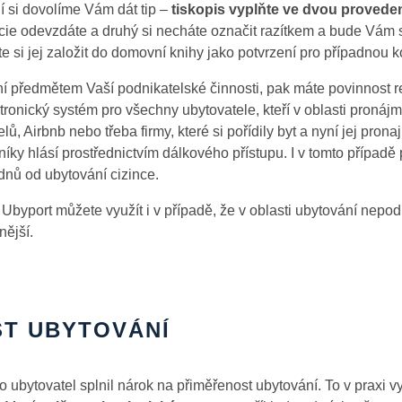
í si dovolíme Vám dát tip –
tiskopis vyplňte ve dvou provede
cie odevzdáte a druhý si necháte označit razítkem a bude Vám s
ete si jej založit do domovní knihy jako potvrzení pro případnou k
ní předmětem Vaší podnikatelské činnosti, pak máte povinnost 
tronický systém pro všechny ubytovatele, kteří v oblasti pronájm
lů, Airbnb nebo třeba firmy, které si pořídily byt a nyní jej prona
ky hlásí prostřednictvím dálkového přístupu. I v tomto případě p
dnů od ubytování cizince.
 Ubyport můžete využít i v případě, že v oblasti ubytování nepod
nější.
T UBYTOVÁNÍ
o ubytovatel splnil nárok na přiměřenost ubytování. To v praxi v