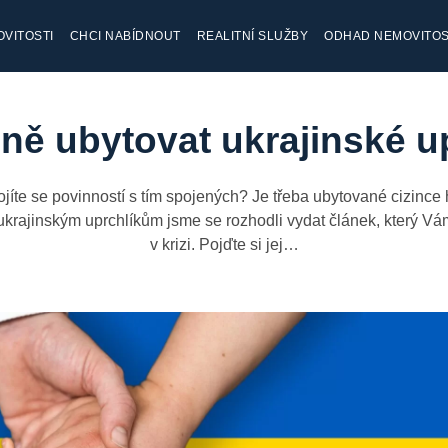
VITOSTI
CHCI NABÍDNOUT
REALITNÍ SLUŽBY
ODHAD NEMOVITOS
lně ubytovat ukrajinské u
íte se povinností s tím spojených? Je třeba ubytované cizince h
rajinským uprchlíkům jsme se rozhodli vydat článek, který Vám 
v krizi. Pojďte si jej…