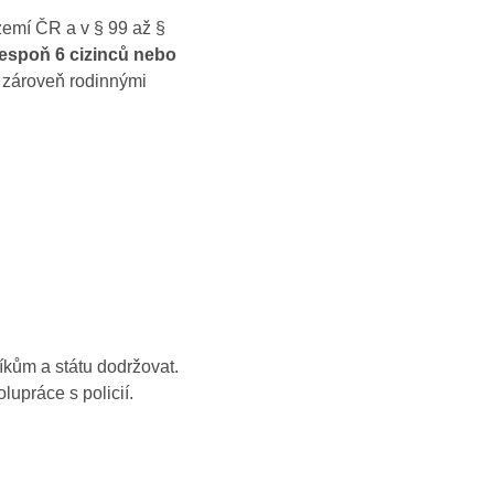
území ČR a v § 99 až §
lespoň 6 cizinců nebo
ou zároveň rodinnými
íkům a státu dodržovat.
lupráce s policií.