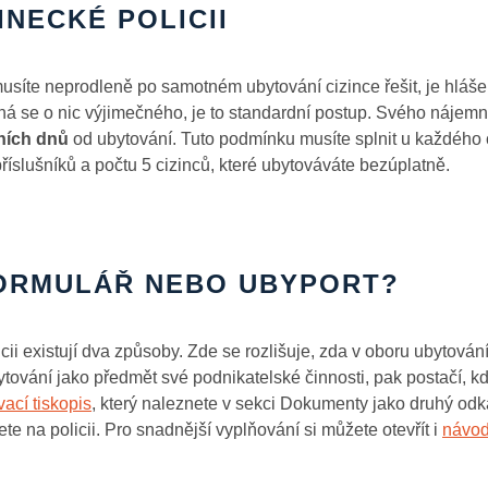
INECKÉ POLICII
musíte neprodleně po samotném ubytování cizince řešit, je hláš
dná se o nic výjimečného, je to standardní postup. Svého nájemn
vních dnů
od ubytování. Tuto podmínku musíte splnit u každého 
říslušníků a počtu 5 cizinců, které ubytováváte bezúplatně.
ORMULÁŘ NEBO UBYPORT?
icii existují dva způsoby. Zde se rozlišuje, zda v oboru ubytová
tování jako předmět své podnikatelské činnosti, pak postačí, kd
vací tiskopis
, který naleznete v sekci Dokumenty jako druhý odk
ete na policii. Pro snadnější vyplňování si můžete otevřít i
návod