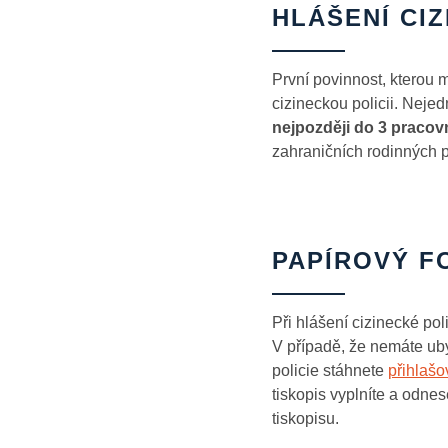
HLÁŠENÍ CIZ
První povinnost, kterou 
cizineckou policii. Neje
nejpozději do 3 praco
zahraničních rodinných p
PAPÍROVÝ F
Při hlášení cizinecké pol
V případě, že nemáte uby
policie stáhnete
přihlašo
tiskopis vyplníte a odnes
tiskopisu.