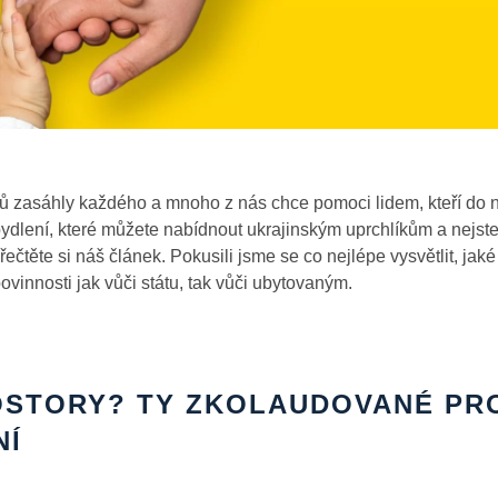
ů zasáhly každého a mnoho z nás chce pomoci lidem, kteří do n
ydlení, které můžete nabídnout ukrajinským uprchlíkům a nejste 
přečtěte si náš článek. Pokusili jsme se co nejlépe vysvětlit, ja
ovinnosti jak vůči státu, tak vůči ubytovaným.
STORY? TY ZKOLAUDOVANÉ PRO
NÍ