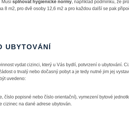
. Musí
splňovat hygienické normy
, například podmínku, že pr
a 8 m2, pro dvě osoby 12,6 m2 a pro každou další se pak připo
O UBYTOVÁNÍ
nnost vydat cizinci, který u Vás bydlí, potvrzení o ubytování. Ci
 žádost o trvalý nebo dočasný pobyt a je tedy nutné jim jej vystav
 být uvedeno:
e, číslo popisné nebo číslo orientační), vymezení bytové jednotk
je cizinec na dané adrese ubytován.