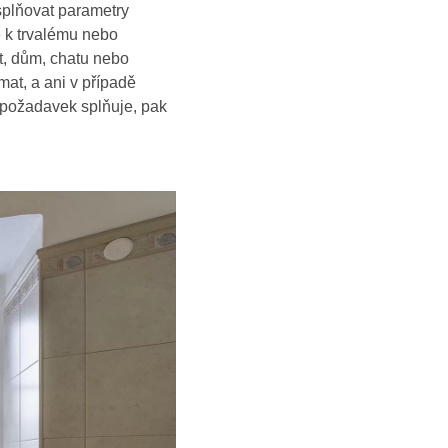
 splňovat parametry
é k trvalému nebo
t, dům, chatu nebo
mat, a ani v případě
 požadavek splňuje, pak