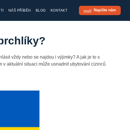
Napište nám
mail
TI
NÁŠ PŘÍBĚH
BLOG
KONTAKT
prchlíky?
lásit vždy nebo se najdou i výjimky? A jak je to s
v aktuální situaci může usnadnit ubytování cizinců