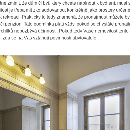
né zmínit, že dům či byt, který chcete nabínout k bydlení, musí
tost je třeba mít zkolaudovanou, konkrétně jako prostory určen
 rekreaci. Prakticky to tedy znamená, že pronajmout můžete by
či penzion. Tato podmínka platí vždy, pokud se chystáte pronají
chlíků nepozbývá účinnosti. Pokud tedy Vaše nemovitost tento
 zda se na Vás vztahují povinnosti ubytovatele.