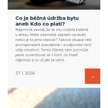
Co je běžná údržba bytu
aneb Kdo co platí?
Nájemník zavolá, že se mu rozbila baterie
u dřezu. Máte okamžitě zaplatit opraváři,
nebo je to jeho starost? Takové situace řeší
pronajímatelé pravidelně – a odpověď není
vždy intuitivní. Tento článek vám pomůže
jasně zorientovat se v tom, co hradí
nájemce a co už jde za vámi.
27. 1. 2026
:
Co
dělat,
když