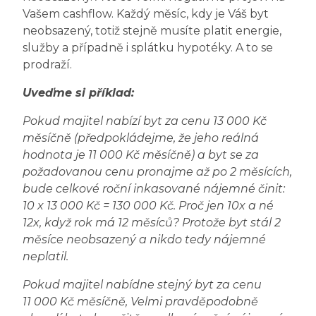
Vašem cashflow. Každý měsíc, kdy je Váš byt
neobsazený, totiž stejně musíte platit energie,
služby a případně i splátku hypotéky. A to se
prodraží.
Uveďme si příklad:
Pokud majitel nabízí byt za cenu 13 000 Kč
měsíčně (předpokládejme, že jeho reálná
hodnota je 11 000 Kč měsíčně) a byt se za
požadovanou cenu pronajme až po 2 měsících,
bude celkové roční inkasované nájemné činit:
10 x 13 000 Kč = 130 000 Kč. Proč jen 10x a né
12x, když rok má 12 měsíců? Protože byt stál 2
měsíce neobsazený a nikdo tedy nájemné
neplatil.
Pokud majitel nabídne stejný byt za cenu
11 000 Kč měsíčně, Velmi pravděpodobně