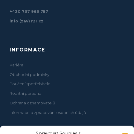
+420 737 963 757
info (zav) r21.cz
INFORMACE
Kariéra
Obchodní podmínky
Poučení spotřebitele
Realitní poradna
Ochrana oznamovatelů
Informace o zpracování osobních údajů
Spravovat Souhlas s