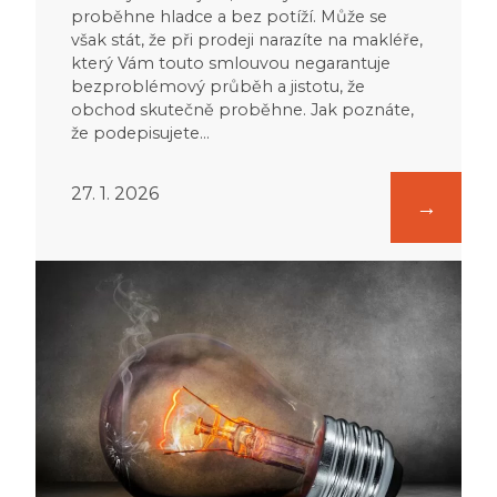
proběhne hladce a bez potíží. Může se
však stát, že při prodeji narazíte na makléře,
který Vám touto smlouvou negarantuje
bezproblémový průběh a jistotu, že
obchod skutečně proběhne. Jak poznáte,
že podepisujete…
27. 1. 2026
:
Co
je
běžná
údržba
bytu
aneb
Kdo
co
platí?