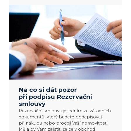
:
Na
co
si
dát
pozor
při podpisu
Rezervační
smlouvy
Na co si dát pozor
při podpisu Rezervační
smlouvy
Rezervační smlouva je jedním ze zásadních
dokumentů, který budete podepisovat
při nákupu nebo prodeji Vaší nemovitosti.
Měla by Vám zajistit, že celý obchod