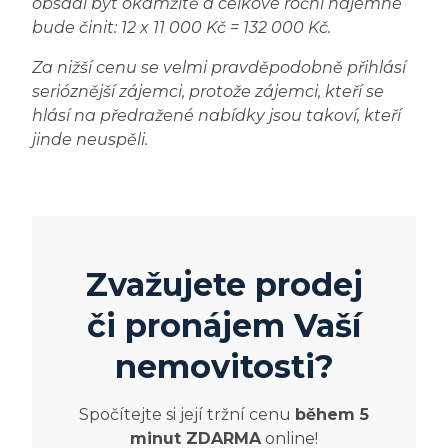
obsadí byt okamžitě a celkové roční nájemné
bude činit: 12 x 11 000 Kč = 132 000 Kč.
Za nižší cenu se velmi pravděpodobně přihlásí
serióznější zájemci, protože zájemci, kteří se
hlásí na předražené nabídky jsou takoví, kteří
jinde neuspěli.
Zvažujete prodej
či pronájem Vaší
nemovitosti?
Spočítejte si její tržní cenu
během 5
minut ZDARMA
online!