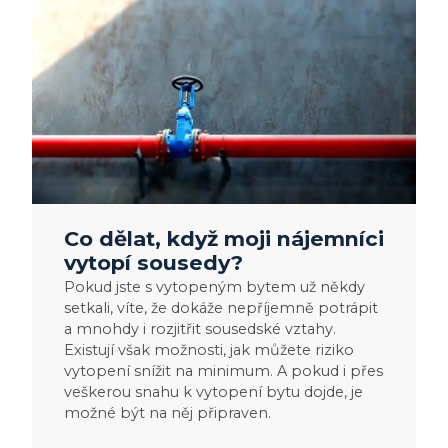
moji
nájemníci
vytopí
sousedy?
Co dělat, když moji nájemníci
vytopí sousedy?
Pokud jste s vytopeným bytem už někdy
setkali, víte, že dokáže nepříjemně potrápit
a mnohdy i rozjitřit sousedské vztahy.
Existují však možnosti, jak můžete riziko
vytopení snížit na minimum. A pokud i přes
veškerou snahu k vytopení bytu dojde, je
možné být na něj připraven.