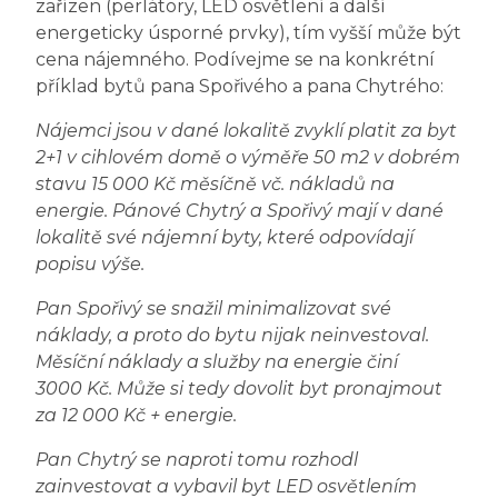
zařízen (perlátory, LED osvětlení a další
energeticky úsporné prvky), tím vyšší může být
cena nájemného. Podívejme se na konkrétní
příklad bytů pana Spořivého a pana Chytrého:
Nájemci jsou v dané lokalitě zvyklí platit za byt
2+1 v cihlovém domě o výměře 50 m2 v dobrém
stavu 15 000 Kč měsíčně vč. nákladů na
energie. Pánové Chytrý a Spořivý mají v dané
lokalitě své nájemní byty, které odpovídají
popisu výše.
Pan Spořivý se snažil minimalizovat své
náklady, a proto do bytu nijak neinvestoval.
Měsíční náklady a služby na energie činí
3000 Kč. Může si tedy dovolit byt pronajmout
za 12 000 Kč + energie.
Pan Chytrý se naproti tomu rozhodl
zainvestovat a vybavil byt LED osvětlením