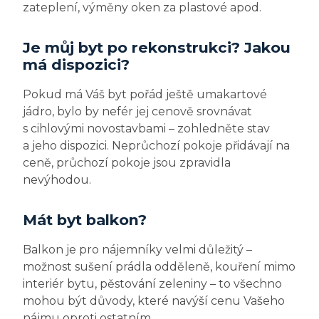
zateplení, výměny oken za plastové apod.
Je můj byt po rekonstrukci? Jakou
má dispozici?
Pokud má Váš byt pořád ještě umakartové
jádro, bylo by nefér jej cenově srovnávat
s cihlovými novostavbami – zohledněte stav
a jeho dispozici. Neprůchozí pokoje přidávají na
ceně, průchozí pokoje jsou zpravidla
nevýhodou.
Mát byt balkon?
Balkon je pro nájemníky velmi důležitý –
možnost sušení prádla odděleně, kouření mimo
interiér bytu, pěstování zeleniny – to všechno
mohou být důvody, které navýší cenu Vašeho
nájmu oproti ostatním.