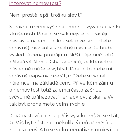
inzerovat nemovitost?
Není prostě lepší trošku slevit?
Správné určení výše nájemného vyžaduje velké
zkušenosti. Pokud si však nejste jisti, raději
nastavte nájemné o kousek níže (ano, čtete
správně), než kolik si reálně myslíte, že bude
výsledná cena pronájmu. Nižší nájemné totiž
přiláká větší množství zájemců, ze kterých si
následně můžete vybírat. Pokud budete mít
správně napsaný inzerát, můžete si vybrat
nájemce i na základě ceny. Při velkém zájmu
o nemovitost totiž zájemci často začnou
svévolně „přihazovat“, jen aby byt získali a Vy
tak byt pronajmete velmi rychle.
Když nastavíte cenu příliš vysoko, může se stát,
že Váš byt zůstane i několik týdnů až měsíců
neobsazený. A to se velmi negativně projeví na