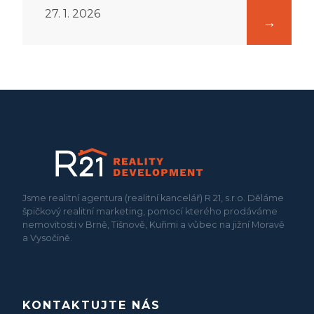
27. 1. 2026
Jsme realitní agentura (realitní kancelář) R 21, s.r.o. Děláme
špičkový realitní marketing, pomocí kterého prodáváme
nemovitosti v Brně, Tišnově, Kuřimi a vůbec na jižní Moravě
a Vysočině.
KONTAKTUJTE NÁS