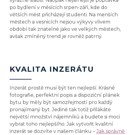
výrazně slabší. Naopak nejsilnější je poptávka
po bydlení v měsících srpen-září, kde do
větších měst přicházejí studenti. Na menších
městech a vesnicích nejsou výkyvy vlivem
období tak znatelné jako ve velkých městech,
avšak zmíněný trend je rovněž patrný.
KVALITA INZERÁTU
Inzerát prostě musí být ten nejlepší. Krásné
fotografie, perfektní popis a dispoziční plánek
bytu by měly být samozřejmostí pro každý
pronajímaný byt. Jedině tak totiž přilákáte
největší množství nájemníků a budete si moci
vybrat toho nejlepšího. Jak vytvořit kvalitní
inzerát se dozvíte v našem článku –
Jak správně