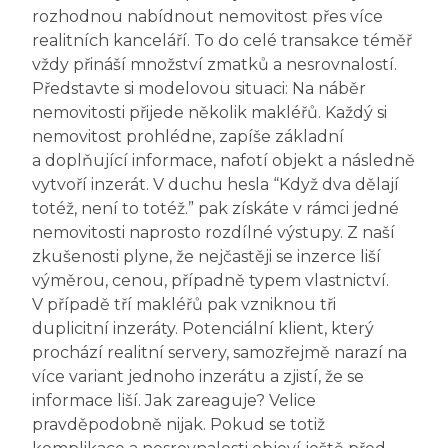
rozhodnou nabídnout nemovitost přes více
realitních kanceláří. To do celé transakce téměř
vždy přináší množství zmatků a nesrovnalostí.
Představte si modelovou situaci: Na náběr
nemovitosti přijede několik makléřů. Každý si
nemovitost prohlédne, zapíše základní
a doplňující informace, nafotí objekt a následně
vytvoří inzerát. V duchu hesla “Když dva dělají
totéž, není to totéž.” pak získáte v rámci jedné
nemovitosti naprosto rozdílné výstupy. Z naší
zkušenosti plyne, že nejčastěji se inzerce liší
výměrou, cenou, případně typem vlastnictví.
V případě tří makléřů pak vzniknou tři
duplicitní inzeráty. Potenciální klient, který
prochází realitní servery, samozřejmě narazí na
více variant jednoho inzerátu a zjistí, že se
informace liší. Jak zareaguje? Velice
pravděpodobně nijak. Pokud se totiž