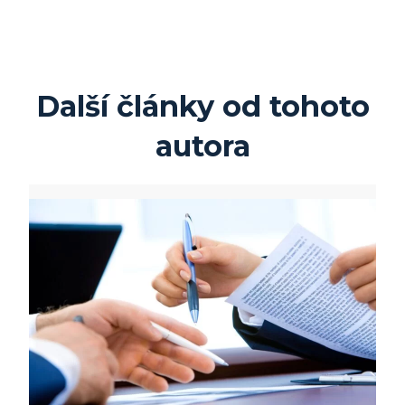
Další články od tohoto
autora
:
Na
co
si
dát
pozor
při podpisu
Rezervační
smlouvy