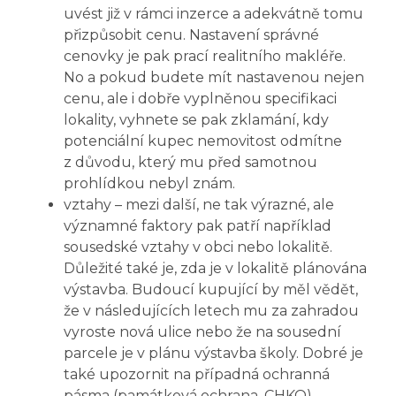
uvést již v rámci inzerce a adekvátně tomu
přizpůsobit cenu. Nastavení správné
cenovky je pak prací realitního makléře.
No a pokud budete mít nastavenou nejen
cenu, ale i dobře vyplněnou specifikaci
lokality, vyhnete se pak zklamání, kdy
potenciální kupec nemovitost odmítne
z důvodu, který mu před samotnou
prohlídkou nebyl znám.
vztahy – mezi další, ne tak výrazné, ale
významné faktory pak patří například
sousedské vztahy v obci nebo lokalitě.
Důležité také je, zda je v lokalitě plánována
výstavba. Budoucí kupující by měl vědět,
že v následujících letech mu za zahradou
vyroste nová ulice nebo že na sousední
parcele je v plánu výstavba školy. Dobré je
také upozornit na případná ochranná
pásma (památková ochrana, CHKO),