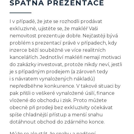
ŠPATNÁ PREZENTACE
I v případě, že jste se rozhodli prodávat
exkluzivně, ujistěte se, že makléř Vaši
nemovitost prezentuje dobře. Nejčastěji bývá
problém s prezentací právě v případech, kdy
inzerce běží souběžně ve více realitních
kancelářích. Jednotliví makléři nemají motivaci
do zakázky investovat, protože nikdy neví, jestli
je s případným prodejem (a zároveň tedy
i s návratem vynaložených nákladů)
nepředběhne konkurence. V takové situaci by
pak přišli o veškeré vynaložené úsilí, finance
vložené do obchodu i zisk. Proto můžete
obecně při prodeji bez exkluzivity očekávat
spíše chladnější přístup a menší snahu
dotáhnout obchod do zdárného konce.
Může se ale stát, že snahu a nadšení