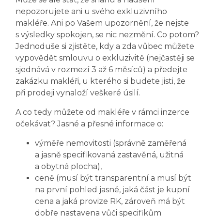
nepozorujete ani u svého exkluzivního
makléře. Ani po Vašem upozornění, že nejste
s výsledky spokojen, se nic nezmění. Co potom?
Jednoduše si zjistěte, kdy a zda vůbec můžete
vypovědět smlouvu o exkluzivitě (nejčastěji se
sjednává v rozmezí 3 až 6 měsíců) a předejte
zakázku makléři, u kterého si budete jisti, že
při prodeji vynaloží veškeré úsilí.
A co tedy můžete od makléře v rámci inzerce
očekávat? Jasné a přesné informace o:
výměře nemovitosti (správně zaměřená
a jasně specifikovaná zastavěná, užitná
a obytná plocha),
ceně (musí být transparentní a musí být
na první pohled jasné, jaká část je kupní
cena a jaká provize RK, zároveň má být
dobře nastavena vůči specifikům