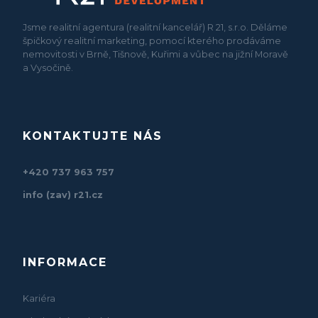
Jsme realitní agentura (realitní kancelář) R 21, s.r.o. Děláme
špičkový realitní marketing, pomocí kterého prodáváme
nemovitosti v Brně, Tišnově, Kuřimi a vůbec na jižní Moravě
a Vysočině.
KONTAKTUJTE NÁS
+420 737 963 757
info (zav) r21.cz
INFORMACE
Kariéra