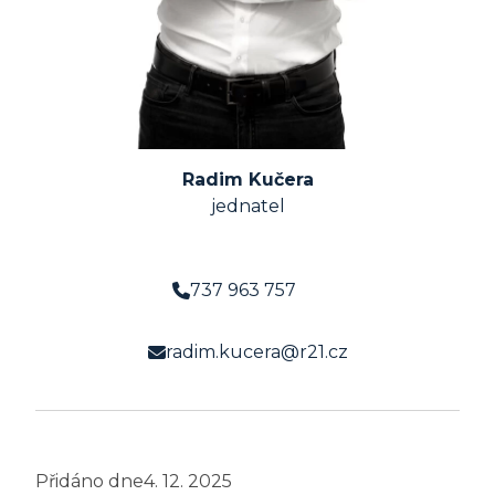
Radim Kučera
jednatel
737 963 757
radim.kucera@r21.cz
Přidáno dne
4. 12. 2025