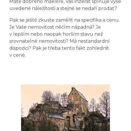
Máte dobrého makléře, Váš inzerát splňuje výše
uvedené náležitosti a stejně se nedaří prodat?
Pak se ještě zkuste zaměřit na specifika a cenu.
Je Vaše nemovitost něčím nápadná? Je
v lepším nebo naopak horším stavu než
srovnatelné nemovitosti? Má nestandardní
dispozici? Pak je třeba tento fakt zohlednit
v ceně.