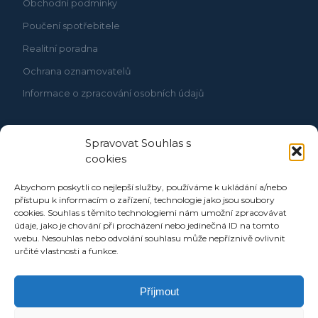
Obchodní podmínky
Poučení spotřebitele
Realitní poradna
Ochrana oznamovatelů
Informace o zpracování osobních údajů
Spravovat Souhlas s
cookies
Abychom poskytli co nejlepší služby, používáme k ukládání a/nebo
přístupu k informacím o zařízení, technologie jako jsou soubory
cookies. Souhlas s těmito technologiemi nám umožní zpracovávat
údaje, jako je chování při procházení nebo jedinečná ID na tomto
webu. Nesouhlas nebo odvolání souhlasu může nepříznivě ovlivnit
určité vlastnosti a funkce.
Příjmout