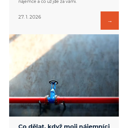
nájemce a co už jde za vámi.
27. 1. 2026
:
Co
dělat,
když
moji
nájemníci
vytopí
sousedy?
Co dělat, když moji nájemníci