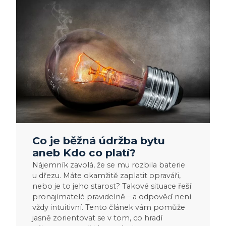
Co
je
běžná
údržba
bytu
aneb
Kdo
co
platí?
Co je běžná údržba bytu
aneb Kdo co platí?
Nájemník zavolá, že se mu rozbila baterie
u dřezu. Máte okamžitě zaplatit opraváři,
nebo je to jeho starost? Takové situace řeší
pronajímatelé pravidelně – a odpověď není
vždy intuitivní. Tento článek vám pomůže
jasně zorientovat se v tom, co hradí