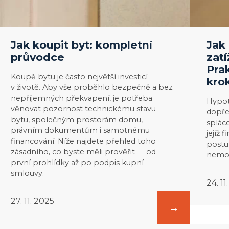
krok
za
krokem
Jak koupit byt: kompletní
Jak
průvodce
zat
Pra
Koupě bytu je často největší investicí
kro
v životě. Aby vše proběhlo bezpečně a bez
nepříjemných překvapení, je potřeba
Hypot
věnovat pozornost technickému stavu
dopře
bytu, společným prostorám domu,
splác
právním dokumentům i samotnému
jejíž 
financování. Níže najdete přehled toho
postu
zásadního, co byste měli prověřit — od
nemov
první prohlídky až po podpis kupní
smlouvy.
24. 11
27. 11. 2025