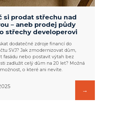
č si prodat střechu nad
vou – aneb prodej půdy
rovi
o střechy developerovi
ískat dodatečné zdroje financí do
čtu SVJ? Jak zmodernizovat dům,
it fasádu nebo postavit výtah bez
sti zadlužit celý dům na 20 let? Možná
možnost, o které ani nevíte.
. 2025