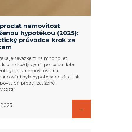
 prodat nemovitost
íženou hypotékou (2025):
ktický průvodce krok za
kem
éka je závazkem na mnoho let
du a ne každý vydrží po celou dobu
ení bydlet v nemovitosti, na
financování byla hypotéka použita. Jak
povat při prodeji zatížené
itosti?
. 2025