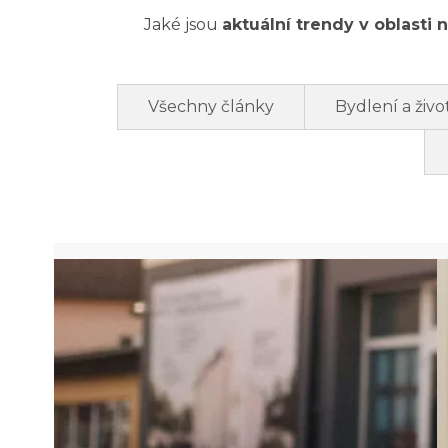
Jaké jsou
aktuální trendy v oblasti 
Všechny články
Bydlení a život
:
:
Staňte
J
se
k
realitním
b
makléřem
k
—
p
s námi
v R21