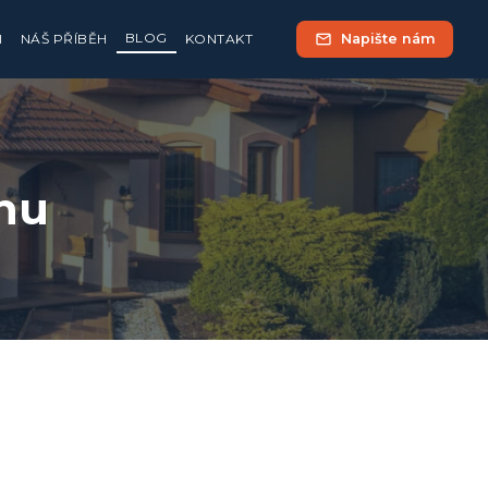
BLOG
mail
Napište nám
I
NÁŠ PŘÍBĚH
KONTAKT
rhu