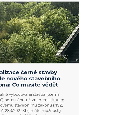
e
ho
alizace černé stavby
le nového stavebního
ona: Co musíte vědět
álně vybudovaná stavba („černá
a“) nemusí nutně znamenat konec —
novému stavebnímu zákonu (NSZ,
 č. 283/2021 Sb.) máte možnost ji