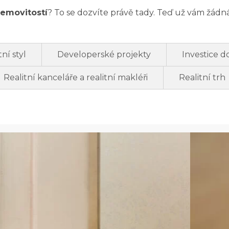
nemovitostí
? To se dozvíte právě tady. Teď už vám žádn
ní styl
Developerské projekty
Investice d
Realitní kanceláře a realitní makléři
Realitní trh
:
ak
Jak
oupit
prodat
yt:
nemovito
ompletní
zatíženo
růvodce
hypoték
(2025):
Praktický
průvodc