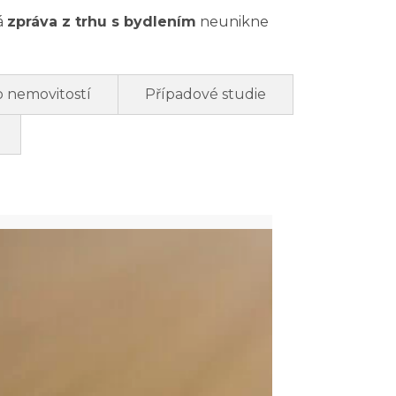
á
zpráva z trhu s bydlením
neunikne
o nemovitostí
Případové studie
st
u
ou
e