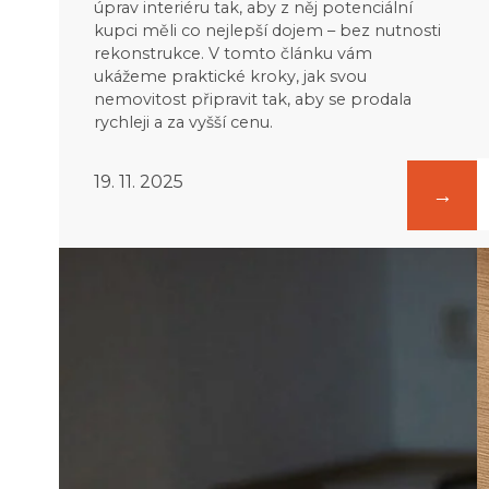
úprav interiéru tak, aby z něj potenciální
kupci měli co nejlepší dojem – bez nutnosti
rekonstrukce. V tomto článku vám
ukážeme praktické kroky, jak svou
nemovitost připravit tak, aby se prodala
rychleji a za vyšší cenu.
19. 11. 2025
:
:
Jak
J
připravit
p
byt
n
na
v
prodej:
k
7
z
kroků
k
od
profesionála