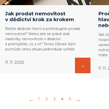
půdy
nebo
Jak prodat nemovitost
Pro
střechy
v dědictví krok za krokem
hla
develope
neb
Řešíte dědické řízení a potřebujete prodat
nemovitost? Nebo jste se právě stali
Jak z
vlastníky nemovitosti v dědictví
rozpo
a přemýšlíte, co s ní? Tento článek Vám
oprav
pomůže celou situaci jednoduše vyřešit.
nutno
máte 
11. 11. 2025
11. 11
←
→
1
2
3
4
5