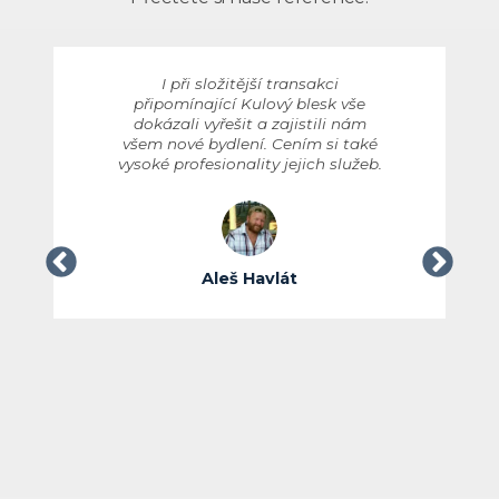
Tuto realitní kancelář můžeme
s rodinou jen doporučit. Prodej
našich 2 nemovitostí v Tišnově
proběhl velmi profesionálně
a jednání s panem Kučerou, se
kterým jsme vše řešili považujeme
za velmi příjemné
a bezproblémové. Některé velké
realitní společnosti by se od této
menší mohli nejen co se týká
kultury prodeje, profesionality ale
i celkovým jednáním s klientem
trochu přiučit.
Miroslav Kempa