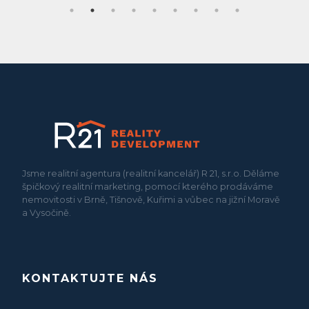
Jsme realitní agentura (realitní kancelář) R 21, s.r.o. Děláme
špičkový realitní marketing, pomocí kterého prodáváme
nemovitosti v Brně, Tišnově, Kuřimi a vůbec na jižní Moravě
a Vysočině.
KONTAKTUJTE NÁS