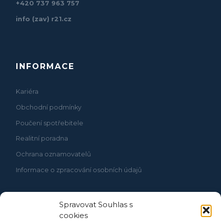
+420 737 963 757
info (zav) r21.cz
INFORMACE
Kariéra
Obchodní podmínky
Poučení spotřebitele
Realitní poradna
Ochrana oznamovatelů
Informace o zpracování osobních údajů
Spravovat Souhlas s
cookies